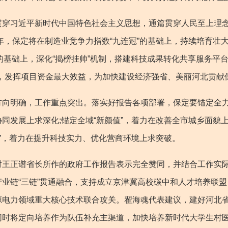
习近平新时代中国特色社会主义思想，通篇贯穿人民至上理念
年，保定将在制造业竞争力指数“九连冠”的基础上，持续培育壮大
的基础上，深化“揭榜挂帅”机制，搭建科技成果转化共享服务平台
潮，发挥项目资金最大效益，为加快建设经济强省、美丽河北贡献
明确，工作重点突出。落实好报告各项部署，保定要锚定全力
同发展上求深化;锚定全域“新颜值”，着力在改善全市城乡面貌上
态”，着力在提升科技实力、优化营商环境上求突破。
正谱省长所作的政府工作报告表示完全赞同，并结合工作实际
业链“三链”贯通融合，支持成立京津冀高校碳中和人才培养联
源电力领域重大核心技术联合攻关。翟海魂代表建议，建好河北
同时将定向培养作为队伍补充主渠道，加快培养新时代大学生村