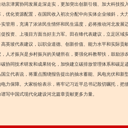
推动京津冀协同发展走深走实，更加突出创新引领、加大科技投
革，优化资源配置，在国民收入初次分配中向实体企业倾斜，大
务实管用，充满了浓浓民生情怀和民生温度，必将推动河北发展
在促投资、上项目方面当好主力军。田在锋代表建议，立足区域
。高英坡代表建议，以职业道德、创新价值、能力水平和实际贡
议，人才振兴是乡村振兴的关键所在，要强化科教帮扶，鼓励涉
降碳协同技术研发和成果转化，加快建立碳排放管理体系和碳足
马国立代表说，将重点围绕报告提出的抽水蓄能、风电光伏和新
的电力保障。大家纷纷表示，将牢记习近平总书记殷切嘱托，把
力谱写中国式现代化建设河北篇章贡献更多力量。